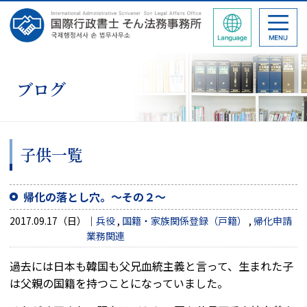
ブログ
子供一覧
帰化の落とし穴。～その２～
2017.09.17（日）
兵役
,
国籍・家族関係登録（戸籍）
,
帰化申請
業務関連
過去には日本も韓国も父兄血統主義と言って、生まれた子
は父親の国籍を持つことになっていました。