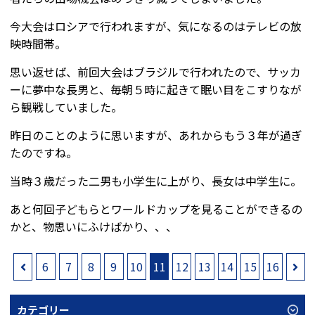
今大会はロシアで行われますが、気になるのはテレビの放
映時間帯。
思い返せば、前回大会はブラジルで行われたので、サッカ
ーに夢中な長男と、毎朝５時に起きて眠い目をこすりなが
ら観戦していました。
昨日のことのように思いますが、あれからもう３年が過ぎ
たのですね。
当時３歳だった二男も小学生に上がり、長女は中学生に。
あと何回子どもらとワールドカップを見ることができるの
かと、物思いにふけばかり、、、
6
7
8
9
10
11
12
13
14
15
16
カテゴリー