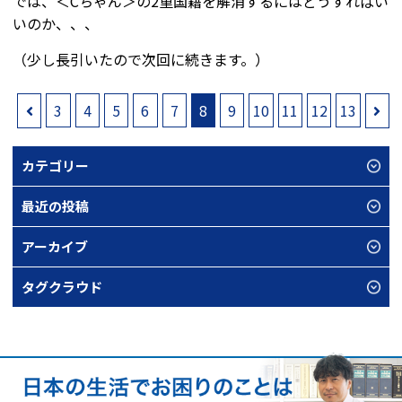
では、＜Cちゃん＞の2重国籍を解消するにはどうすればい
いのか、、、
（少し長引いたので次回に続きます。）
3
4
5
6
7
8
9
10
11
12
13
カテゴリー
最近の投稿
アーカイブ
タグクラウド