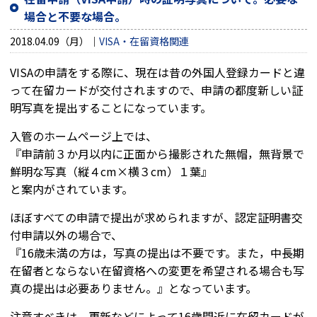
場合と不要な場合。
2018.04.09（月）
VISA・在留資格関連
VISAの申請をする際に、現在は昔の外国人登録カードと違
って在留カードが交付されますので、申請の都度新しい証
明写真を提出することになっています。
入管のホームページ上では、
『申請前３か月以内に正面から撮影された無帽，無背景で
鮮明な写真（縦４cm×横３cm）１葉』
と案内がされています。
ほぼすべての申請で提出が求められますが、認定証明書交
付申請以外の場合で、
『16
歳未満の方は，写真の提出は不要です。また，中長期
在留者とならない在留資格への変更を希望される場合も写
真の提出は必要ありません。』となっています。
注意すべきは、更新などによって16歳間近に在留カードが