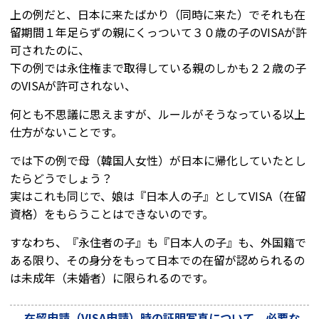
上の例だと、日本に来たばかり（同時に来た）でそれも在
留期間１年足らずの親にくっついて３０歳の子のVISAが許
可されたのに、
下の例では永住権まで取得している親のしかも２２歳の子
のVISAが許可されない、
何とも不思議に思えますが、ルールがそうなっている以上
仕方がないことです。
では下の例で母（韓国人女性）が日本に帰化していたとし
たらどうでしょう？
実はこれも同じで、
娘は『日本人の子』としてVISA（在留
資格）をもらうことはできないのです
。
すなわち、『永住者の子』も『日本人の子』も、外国籍で
ある限り、その身分をもって日本での在留が認められるの
は未成年（未婚者）に限られるのです。
在留申請（VISA申請）時の証明写真について。必要な