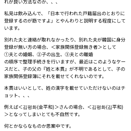
れが良い方法なのか、、、
私見は飲み込んで、「日本で行われた戸籍届出のとおりに
登録するのが筋ですよ」とやんわりと説明する程度にして
います。
別れた夫と連絡が取れなかったり、別れた夫が韓国に身分
登録が無い方の場合、＜家族関係登録無き者＞として
①夫との婚姻、②子の出生、③夫との離婚
の順序で整理手続きを行いますが、最近はこのようなケー
スだと、子の父の『姓と本貫』が不明であるとして、子の
家族関係登録簿にそれを載せてくれないのです。
本貫はいいとして、姓の漢字を載せていただけないのはチ
ョット、、、
例えば＜김평화(金平和)＞さんの場合、＜김평화(김平和)
＞となってしまいとても不自然です。
何とかならなものか思案中です。