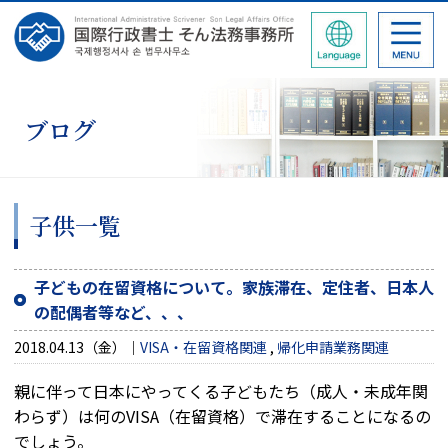
ブログ
子供一覧
子どもの在留資格について。家族滞在、定住者、日本人
の配偶者等など、、、
2018.04.13（金）
VISA・在留資格関連
,
帰化申請業務関連
親に伴って日本にやってくる子どもたち（成人・未成年関
わらず）は何のVISA（在留資格）で滞在することになるの
でしょう。