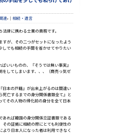
続の手間を少しでも和らげてあげ
,
関連
相続・遺言
ち法律に携わる士業の責務です。
ますが、その二つがセットになったよう
少しでも相続の手間を省かせてやりたい
ればいいものの、『そうでは無い事実』
明をしてしまいます、、、（商売っ気ゼ
『日本の戸籍』が出来上がるのは間違い
ら死亡するまでの身分関係書類全て』と
ってその人物の帰化前の身分を全て日本
であれば韓国の身分関係立証書類である
。その証拠に相続の際にとても利便性の
により日本人になった者は利用できなく