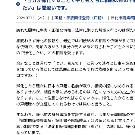
「自分が帰化することで子どもたちに相続の際の手
たい」は間違いです。
,
2024.07.11（木）
国籍・家族関係登録（戸籍）
帰化申請業務
訪れた顧客に事実・正確な情報、法律に則った解説を行うのは僕た
相変わらず帰化の依頼や、最近では相続絡みの相談や依頼が多く来
な依頼で、高齢の方から「自分が死んだあと残された子どもたちに
ので帰化したい」との相談を受けます。
余計なことは言わず「はい、喜んで！」と言って淡々と仕事を進め
を知っている僕としては馬鹿正直にともすれば依頼を断るような説
ロですわ。）
帰化したら確かに日本の戸籍に名前が載り、相続の際に求められる
ありませんが、相続の際に求められるのは『亡くなった方の出生か
なります。ここで注意しなければならないのは、帰化したからと言
の戸籍謄本が立証してくれるわけでは無いと言うこと。
すなわち、帰化前の身分事項を立証する資料、つまり元韓国籍の方
『家族関係登録事項別証明書や除籍謄本』は必須となると言うこと
高い制度である「法定相続情報証明制度（※注）」の利用は、帰化
なっています。