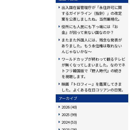
出入国在留管理庁が「永住許可に関
するガイドライン（指針）」の改定
案を公表しましたね。当然厳格化。
役所にも人民にも下っ端には『お
金』が回って来ない国なのか？
またまた外国人には、残念な発表が
ありました。もう永住権は取れない
んじゃないかな〜
ワールドカップが終わって観るテレビ
が無くなってしまいました。なのでネ
トフリ韓国版で『野人時代』の続き
を視聴します。
映画『トロフィー』を鑑賞してきま
した。よくある在日コリアンの日常。
アーカイブ
2026
(40)
2025
(99)
2024
(53)
2023
(76)