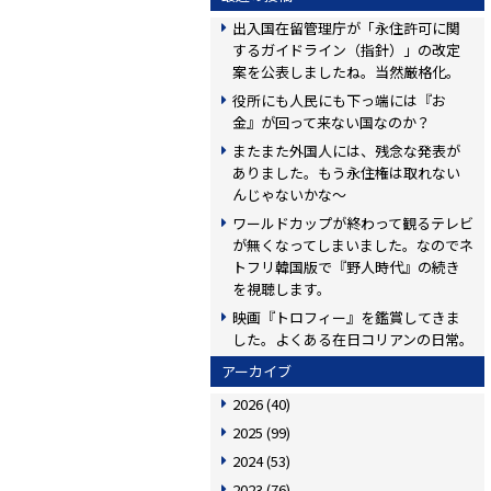
出入国在留管理庁が「永住許可に関
するガイドライン（指針）」の改定
案を公表しましたね。当然厳格化。
役所にも人民にも下っ端には『お
金』が回って来ない国なのか？
またまた外国人には、残念な発表が
ありました。もう永住権は取れない
んじゃないかな〜
ワールドカップが終わって観るテレビ
が無くなってしまいました。なのでネ
トフリ韓国版で『野人時代』の続き
を視聴します。
映画『トロフィー』を鑑賞してきま
した。よくある在日コリアンの日常。
アーカイブ
2026
(40)
2025
(99)
2024
(53)
2023
(76)