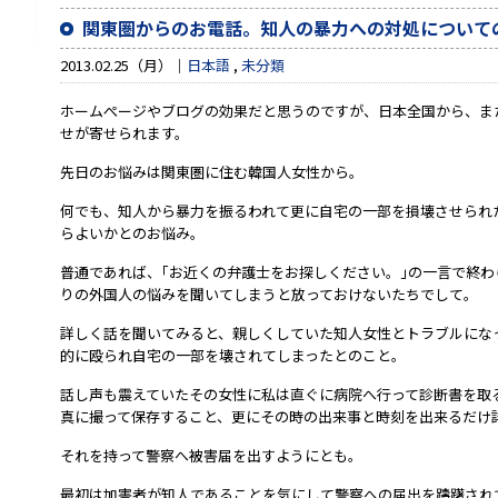
関東圏からのお電話。知人の暴力への対処について
2013.02.25（月）
日本語
,
未分類
ホームぺージやブログの効果だと思うのですが、日本全国から、ま
せが寄せられます。
先日のお悩みは関東圏に住む韓国人女性から。
何でも、知人から暴力を振るわれて更に自宅の一部を損壊させられ
らよいかとのお悩み。
普通であれば、｢お近くの弁護士をお探しください。｣の一言で終
りの外国人の悩みを聞いてしまうと放っておけないたちでして。
詳しく話を聞いてみると、親しくしていた知人女性とトラブルにな
的に殴られ自宅の一部を壊されてしまったとのこと。
話し声も震えていたその女性に私は直ぐに病院へ行って診断書を取
真に撮って保存すること、更にその時の出来事と時刻を出来るだけ
それを持って警察へ被害届を出すようにとも。
最初は加害者が知人であることを気にして警察への届出を躊躇され