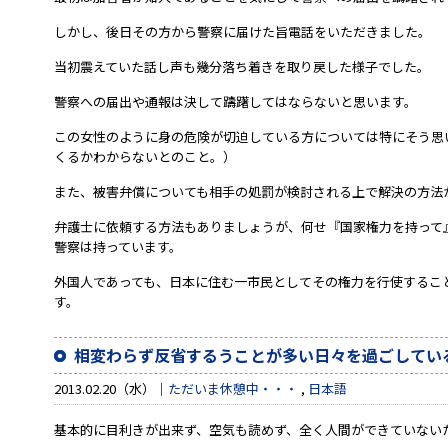
しかし、後日その方から警察に届けた旨電話をいただきました。
当初震えていた話し声も幾分落ち着きを取り戻した様子でした。
警察への届出や通報は決して躊躇してはならないと思います。
この女性のように身の危険が切迫している方については特にそう思
くるかわからないとのこと。）
また、被害弁償についても相手の処罰が検討される上で解決の方法
弁護士に依頼する方法もありましょうが、何せ『国家権力を持って
警察は持っています。
外国人であっても、日本に住む一市民としてその権力を行使するこ
す。
相変わらず反省するうことが多い日々を過ごしてい
2013.02.20（水）
ただいま休憩中・・・
,
日本語
基本的に目利きが出来ず、空気も読めず、全く人間ができていない