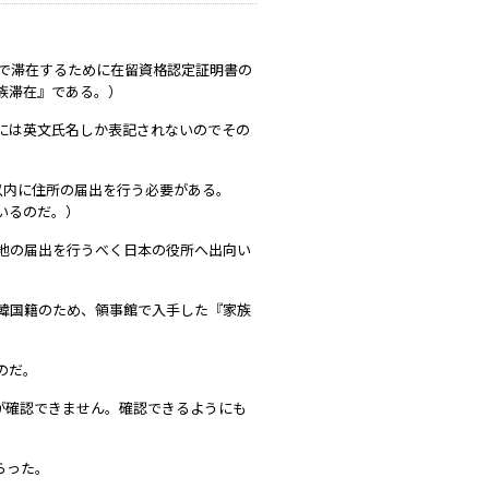
本で滞在するために在留資格認定証明書の
族滞在』である。）
には英文氏名しか表記されないのでその
以内に住所の届出を行う必要がある。
いるのだ。）
地の届出を行うべく日本の役所へ出向い
韓国籍のため、領事館で入手した『家族
のだ。
が確認できません。確認できるようにも
らった。