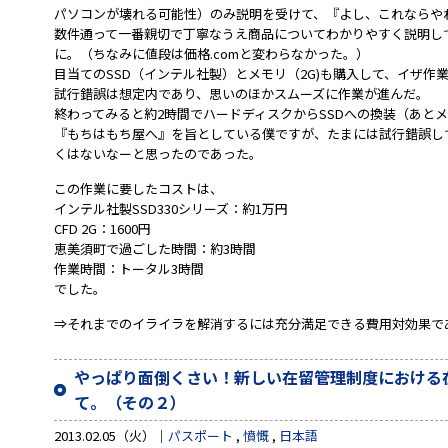
パソコンが壊れる可能性）のみ説明を受けて、『よし、これならや
数件通って一番親切で丁寧なうえ商品についてわかりやすく説明し
に。（ちなみに値段は価格.comと変わらなかった。）
目当てのSSD（インテル社製）とメモリ（2G)も購入して、イザ作
試行錯誤は想定内であり、思いのほかスムーズに作業が進んだ。
終わってみると約2時間でハードディスクからSSDへの換装（あと
『もちはもち屋へ』を旨としている僕ですが、たまには試行錯誤し
くはないなーと思ったのであった。
この作業に要したコストは、
インテル社製SSD330シリーズ：約1万円
CFD 2G：1600円
恵美須町で過ごした時間：約3時間
作業時間：トータル3時間
でした。
⇒それまでのイライラを解消するには充分満足できる費用対効果で
やっぱり面倒くさい！新しい在留管理制度における
て。（その２）
2013.02.05（火）
パスポート
,
憤慨
,
日本語