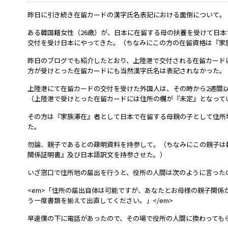
昨日に引き続き在留カードの漢字氏名表記における面倒について。
ある韓国籍女性（26歳）が、日本に在留する母の扶養を受けて日
交付を受け日本にやってきた。（ちなみにこの方の在留資格は『家
昨日のブログでも紹介したとおり、上陸港で交付される在留カード
方が受けとった在留カードにも当然漢字氏名は表記されなかった。
上陸港にて在留カードの交付を受けた外国人は、その時から2週間
（上陸港で受けとった在留カードには住所の欄が『未定』となって
その方は『家族滞在』者として日本で在留する母親の子として住所
た。
勿論、親子であるとの疎明資料を持参して。（ちなみにこの親子は
関係証明書』及び日本語訳文を持参させた。）
いざ窓口で住所地の届出を行うと、役所の人間は次のように言った
<em>「住所の届出自体は可能ですが、あなたとお母様の親子関係
う一度書類を揃えて出直してください。」</em>
早速僕の下に電話があったので、その場で役所の人間に換わっても