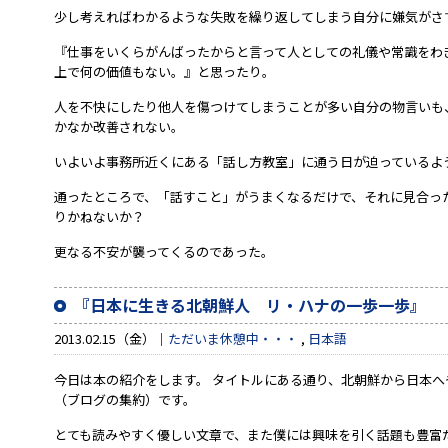
少し考えればわかるような失敗を繰り返してしまう自分に嫌気がさ
『仕事をいくらがんばったからと言って人としての礼儀や常識をわ
上で何の価値もない。』と思ったり。
人を不快にしたり他人を傷つけてしまうことが多い自分の物言いも
かなか改善されない。
いよいよ事務所近くにある「話し方教室」に通う日が迫っているよ
通ったところで、「話すこと」がうまくなるだけで、それに見合っ
りかねないか？
更なる不安が襲ってくるのであった。
『日本に生きる北朝鮮人 リ・ハナの一歩一歩』
2013.02.15（金）
ただいま休憩中・・・
,
日本語
今日は本の紹介をします。 タイトルにある通り、北朝鮮から日本
（ブログの集約）です。
とても読みやすく優しい文章で、また僕には興味を引く話題も豊富