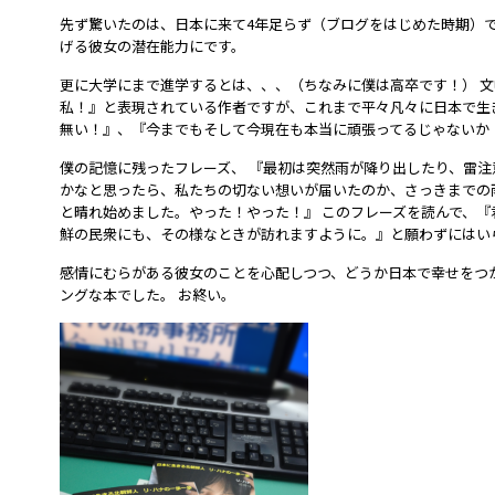
先ず驚いたのは、日本に来て4年足らず（ブログをはじめた時期）
げる彼女の潜在能力にです。
更に大学にまで進学するとは、、、（ちなみに僕は高卒です！） 
私！』と表現されている作者ですが、これまで平々凡々に日本で生
無い！』、『今までもそして今現在も本当に頑張ってるじゃないか
僕の記憶に残ったフレーズ、 『最初は突然雨が降り出したり、雷
かなと思ったら、私たちの切ない想いが届いたのか、さっきまでの
と晴れ始めました。やった！やった！』 このフレーズを読んで、
鮮の民衆にも、その様なときが訪れますように。』と願わずにはい
感情にむらがある彼女のことを心配しつつ、どうか日本で幸せをつ
ングな本でした。 お終い。