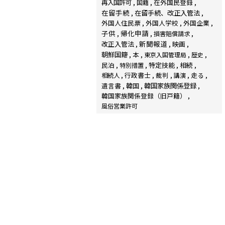
在外国民登録
再入国許可
国籍
在留手続
在留手続、改正入管法
外国人住民票
外国人学校
外国企業
子供
帰化申請
損害賠償請求
新聞報道
改正入管法
映画
朝鮮国籍
本
東京入国管理局
歴史
民泊
特定技能
相続
特別措置
行政書士
裁判
走る
相続人
講演
韓国家族関係登録
遺言書
韓国
韓国家族関係登録（旧戸籍）
風俗営業許可