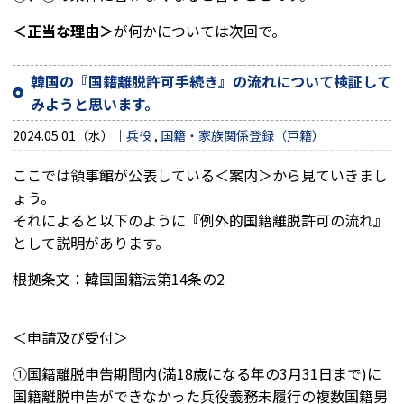
＜
正当な理由＞
が何かについては次回で。
韓国の『国籍離脱許可手続き』の流れについて検証して
みようと思います。
2024.05.01（水）
兵役
,
国籍・家族関係登録（戸籍）
ここでは領事館が公表している＜案内＞から見ていきまし
ょう。
それによると以下のように『例外的国籍離脱許可の流れ』
として説明があります。
根拠条文：韓国国籍法第14条の2
＜申請及び受付＞
①国籍離脱申告期間内(満18歳になる年の3月31日まで)に
国籍離脱申告ができなかった兵役義務未履行の複数国籍男