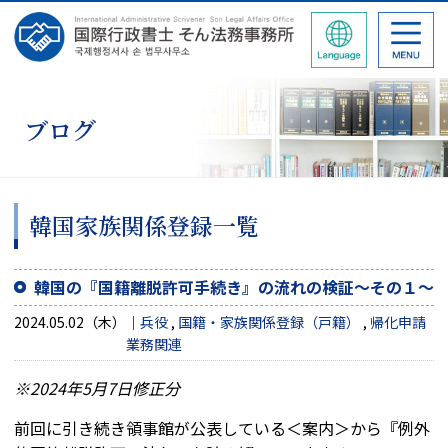
ブログ
韓国家族関係登録一覧
韓国の『国籍離脱許可手続き』の流れの検証～その１～
2024.05.02（木）
兵役
,
国籍・家族関係登録（戸籍）
,
帰化申請
業務関連
※2024年5月7日修正分
前回に引き続き領事館が公表している＜案内＞から『例外