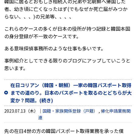
韓国に居るとおもしき相続人の兄弟や北朝鮮へ帰国した
者、幼き頃に亡くなったはず(でもなぜか死亡届がみつか
らない、、、)の兄弟等、、、、
これらのケースの多くが日本の役所が持つ記録と韓国本国
の身分登録が不一致のケースです。
ある意味探偵事務所のような仕事も多いです。
事例紹介としてできる限りのブログにアップしていこうと
思います。
在日コリアン（韓国・朝鮮）一家の韓国パスポート取得
までの道のり。日本のパスポートを取るのとどちらが大
変か？問題。(続き)
2023.07.13（木）
国籍・家族関係登録（戸籍）
,
帰化申請業務関
連
先の在日4世の方の韓国パスポート取得業務を承った僕