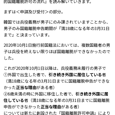
的国籍離脱許可の流れ』を読み解いていきます。
まずは＜申請及び受付＞の部分。
韓国では兵役義務が男子にのみ課されていますことから、
男子のみ国籍離脱申告期間が『満18歳になる年の3月31日
まで』と決まっています。
2020年10月1日施行前国籍法においては、複数国籍者の男
子は兵役を終えない限りほぼ国籍離脱ができなかったので
した。
これが2020年10月1日以降は、兵役義務未履行の男子で
①外国で出生した者で、
引き続き外国に居住している
者
（満18歳になる年の3月31日までに国籍離脱申告ができな
かった
正当な理由
がある者）
②6歳未満の時に外国に移住した者で、
引き続き外国に居
住している
者（満18歳になる年の3月31日までに国籍離脱
申告ができなかった
正当な理由
がある者）
については新たに創設された『国籍離脱許可申請』により