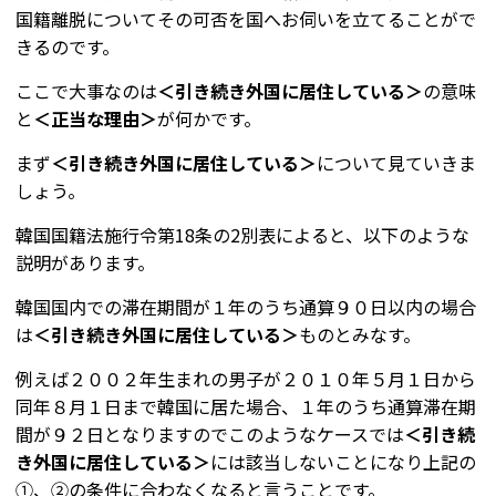
国籍離脱についてその可否を国へお伺いを立てることがで
きるのです。
ここで大事なのは
＜引き続き外国に居住している＞
の意味
と
＜
正当な理由＞
が何かです。
まず
＜引き続き外国に居住している＞
について見ていきま
しょう。
韓国国籍法施行令第18条の2別表によると、以下のような
説明があります。
韓国国内での滞在期間が１年のうち通算９０日以内の場合
は
＜引き続き外国に居住している＞
ものとみなす。
例えば２００２年生まれの男子が２０１０年５月１日から
同年８月１日まで韓国に居た場合、１年のうち通算滞在期
間が９２日となりますのでこのようなケースでは
＜引き続
き外国に居住している＞
には該当しないことになり上記の
①、②の条件に合わなくなると言うことです。