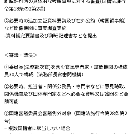
離脱許可時の具体的な考慮事項に対する審査(国籍法施行
令第18条の2第2項)
②必要時の追加立証資料要請及び在外公館（韓国領事館）
など関係機関に事実調査実施
-資料補完要請書及び詳細記述書などを提出
＜審議・議決＞
①委員長(法務部次官)を含む官民専門家・諮問機関の構成
員30人で構成（法務部長官審問機構）
②必要時、担当者・関係公務員・専門家などに意見聴取、
関係機関及び団体専門家などへ必要な資料又は諮問など要
請可能
③国籍審議委員会審議例外対象（国籍法施行令第28条第2
号)
– 複数国籍者に該当しない場合