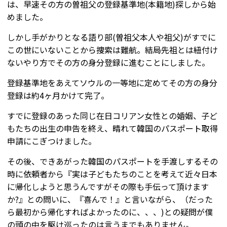
は、早速その方の曽祖父の登録基準地(本籍地)探しから始
めました。
しかし手がかりとなる語り部(曽祖父本人や祖父)がすでに
この世にいないことから捜索は難航。結局先祖とは紐付け
ないやり方でその方の身分登録に進むことにしました。
登録基準地をあえてソウルの一等地に定めてその方の身分
登録は約4ヶ月かけて完了。
すでに登録のあった同じ在日コリアン女性との婚姻、子ど
もたちの出生の申告を終え、晴れて韓国のパスポート取得
申請にこぎつけました。
その後、できあがった韓国のパスポートを手渡しするその
時に依頼者から『実は子どもたちのことを考えて近々日本
に帰化しようと思うんですがその際も手伝って頂けます
か?』との問いに、『喜んで！』と言いながら、（だった
ら最初から帰化すればよかったのに、、、)との疑問が僕
の頭の中を駆け巡ったのは言うまでもありません。