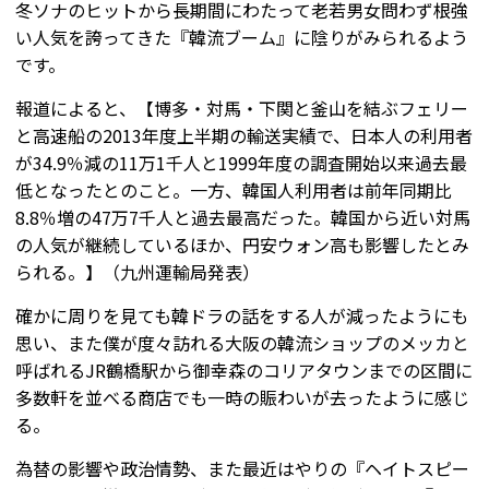
冬ソナのヒットから長期間にわたって老若男女問わず根強
い人気を誇ってきた『韓流ブーム』に陰りがみられるよう
です。
報道によると、【博多・対馬・下関と釜山を結ぶフェリー
と高速船の2013年度上半期の輸送実績で、日本人の利用者
が34.9％減の11万1千人と1999年度の調査開始以来過去最
低となったとのこと。一方、韓国人利用者は前年同期比
8.8％増の47万7千人と過去最高だった。韓国から近い対馬
の人気が継続しているほか、円安ウォン高も影響したとみ
られる。】（九州運輸局発表）
確かに周りを見ても韓ドラの話をする人が減ったようにも
思い、また僕が度々訪れる大阪の韓流ショップのメッカと
呼ばれるJR鶴橋駅から御幸森のコリアタウンまでの区間に
多数軒を並べる商店でも一時の賑わいが去ったように感じ
る。
為替の影響や政治情勢、また最近はやりの『ヘイトスピー