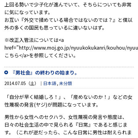
上回る勢いで少子化が進んでいて、そちらについても非常
に気になっています。
お互い『外交で揉めている場合ではないのでは？』と僕以
外の多くの国民も思っているに違いないはず。
※改正入管法については<a
href=”http://www.moj.go.jp/nyuukokukanri/kouhou/nyu
こちら</a>を参照してください。
『男社会』の終わりの始まり。
2014.07.05（土）
日本語
,
未分類
「自分が早く結婚しろ！」、「産めないのか！」などの女
性蔑視の発言(ヤジ)が問題になっています。
男性から女性へのセクハラ、女性蔑視の発言や態度は、
日々の社会生活の中で見られる『日常』であると感じま
す。（これが逆だったら、こんな日常に男性は耐えられま