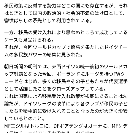
移民政策に反対する勢力はどこの国にも存在するが、それ
はときとして国内の政治的・社会的不満のはけ口として、
鬱憤ばらしの矛先として利用されている。
一方、移民の受け入れにより思わぬところで成功している
ケースも見受けられる。
それが、今回ワールドカップで優勝を果たしたドイツチー
ムの多民族パワーの結集に見られた。
朝日新聞の朝刊では、東西ドイツの統一後初のワールドカ
ップ制覇となった今回、ポーランドにルーツを持つFWク
ローゼをはじめ、多くの移民やその子どもたちが代表選手
として活躍したことをクローズアップしている。
これは国家による移民受け入れ政策が根底にあることは勿
論だが、ドイツリーグの改革により各クラブが移民の子ど
もたちを積極的に受け入れることとなったのが大きく影響
しているとのこと。
MFエジルはトルコに、DFボアテングはガーナに、MFケデ
ィラはチュニジアにそれぞれルーツを持つ。