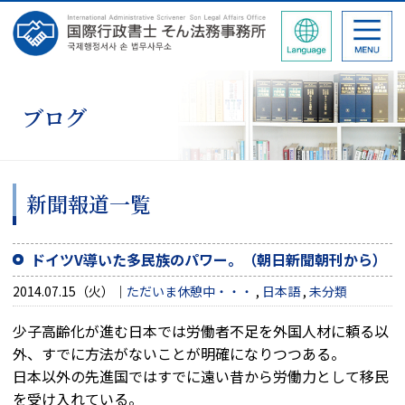
ブログ
新聞報道一覧
ドイツV導いた多民族のパワー。（朝日新聞朝刊から）
2014.07.15（火）
ただいま休憩中・・・
,
日本語
,
未分類
少子高齢化が進む日本では労働者不足を外国人材に頼る以
外、すでに方法がないことが明確になりつつある。
日本以外の先進国ではすでに遠い昔から労働力として移民
を受け入れている。