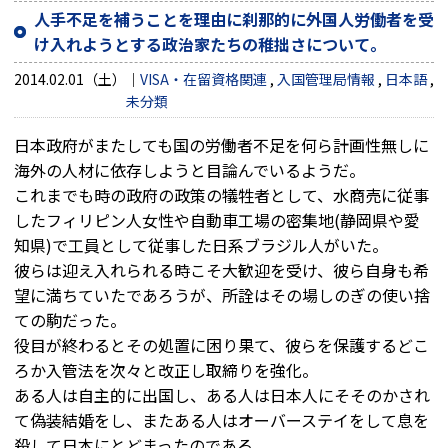
人手不足を補うことを理由に刹那的に外国人労働者を受
け入れようとする政治家たちの稚拙さについて。
2014.02.01（土）
VISA・在留資格関連
,
入国管理局情報
,
日本語
,
未分類
日本政府がまたしても国の労働者不足を何ら計画性無しに
海外の人材に依存しようと目論んでいるようだ。
これまでも時の政府の政策の犠牲者として、水商売に従事
したフィリピン人女性や自動車工場の密集地(静岡県や愛
知県)で工員として従事した日系ブラジル人がいた。
彼らは迎え入れられる時こそ大歓迎を受け、彼ら自身も希
望に満ちていたであろうが、所詮はその場しのぎの使い捨
ての駒だった。
役目が終わるとその処置に困り果て、彼らを保護するどこ
ろか入管法を次々と改正し取締りを強化。
ある人は自主的に出国し、ある人は日本人にそそのかされ
て偽装結婚をし、またある人はオーバーステイをして息を
殺して日本にとどまったのである。