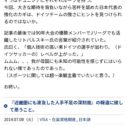
今回、大きな期待を背負いながら苦杯を舐めた日本代表の
強化のカギは、ドイツチームの強さにヒントを見つけられ
るのではないか。
記事の最後では90年大会の優勝メンバーでJリーグでも活
躍したリトバルスキー氏の言葉が紹介されていた。
氏曰く、「個人技術の高い東ドイツの選手が加わり、（ド
イツサッカーの）レベルが上がった。」
ムムム、、、我が母国にも未知の可能性を感じずにはいら
れない僕であったのであった。
（スポーツに関しては超～楽観主義でいたいと思う。）
お終い。
『近畿圏にも波及した人手不足の深刻度』の報道に接し
て思うこと。
2014.07.08（火）
VISA・在留資格関連
,
日本語