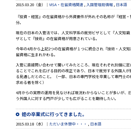
2015.03.20（金）
VISA・在留資格関連
,
入国管理局情報
,
日本語
『投資・経営』の在留資格から外資要件が外れその名称が『経営・
分。
現在の日本の入管法では、人文科学系の就労ビザとして『人文知識
ザとして『技術』の在留資格が用意されている。
今年の4月から上記2つの在留資格が１つに統合され『技術・人文
留資格に生まれかわる。
入管に直接問い合わせて聞いてみたところ、現在それぞれ別個に定
ることでこれを広げる目的の改正であり、日本で就労する外国人が
る見通しだとのこと。（一部、日本の専門学校を卒業して専門士の
求める者を除く）
4月からの実際の運用を見なければ現況わからないことが多いが、
う外国人に対する門戸が少しでも広がることを期待したい。
姪の卒業式に行ってきました。
2015.03.18（水）
ただいま休憩中・・・
,
日本語