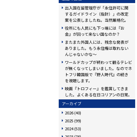
出入国在留管理庁が「永住許可に関
するガイドライン（指針）」の改定
案を公表しましたね。当然厳格化。
役所にも人民にも下っ端には『お
金』が回って来ない国なのか？
またまた外国人には、残念な発表が
ありました。もう永住権は取れない
んじゃないかな〜
ワールドカップが終わって観るテレビ
が無くなってしまいました。なのでネ
トフリ韓国版で『野人時代』の続き
を視聴します。
映画『トロフィー』を鑑賞してきま
した。よくある在日コリアンの日常。
アーカイブ
2026
(40)
2025
(99)
2024
(53)
2023
(76)