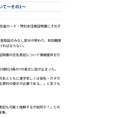
いて～その1～
が在留カード・特別永住者証明書にそれぞ
人登録証のみなし部分が終わり、有効期限
ければならない。
証明書の氏名表記について情報提供を行
規則19条の7の条文に目が止まった。
氏名とともに漢字若しくは仮名・カタカ
る資料の提示が必要である。」と言うも
表記も可能と理解するが如何か？」との
返事。