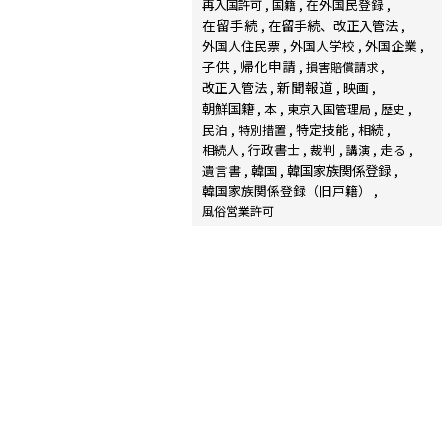
在外国民登録
再入国許可
国籍
在留手続
在留手続、改正入管法
外国人住民票
外国人学校
外国企業
子供
帰化申請
損害賠償請求
新聞報道
改正入管法
映画
朝鮮国籍
本
東京入国管理局
歴史
民泊
特定技能
相続
特別措置
行政書士
裁判
走る
相続人
講演
韓国家族関係登録
遺言書
韓国
韓国家族関係登録（旧戸籍）
風俗営業許可