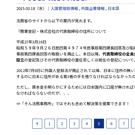
2015.03.18（水）
入国管理局情報
,
外国企業情報
,
日本語
法務省のサイトから以下の案内が見れます。
『商業登記・株式会社の代表取締役の住所について
平成27年3月16日
昭和５９年９月２６日民四第４９７４号民事局第四課長回答及び昭
事局第四課長回答の取扱いを廃止し，本日以降，
代表取締役の全員
設立
の登記及びその代表取締役の重任若しくは就任の登記について
2012年7月8日に外国人登録法が廃止されて以降、日本に住所の無
するのに日本に住所がある第3者の手を借りなければならなかった
ただし、資本金を明らかにするためには日本国内に口座が無ければ
なければならないのだが、、、
⇒「そん法務事務所」ではそれも含めて解決策を提案できます！
1
2
3
4
5
6
7