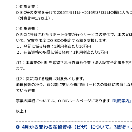
○対象企業：
O-BIC等の支援を受けて2015年4月1日～2016年3月31日の間
（外資比率1/3以上）。
○対象経費：
O-BICに登録されたサポート企業が行うサービスの提供で、本店
いて、実費を限度にO-BICの指定する額を支援します。
１．登記に係る経費：1利用者あたり10万円
２．在留資格の取得に係る経費：1利用者あたり5万円
注1：本事業の利用を希望される外資系企業（法人設立予定者を含む）
ます。
注2：次に掲げる経費は対象外とします。
消費税等の税金、官公署に支払う費用等サービスの提供に該当しな
ている経費
事業の詳細については、O-BICホームページにあります
『利用案内
以上！
4月から変わる在留資格（ビザ）について。?技術・