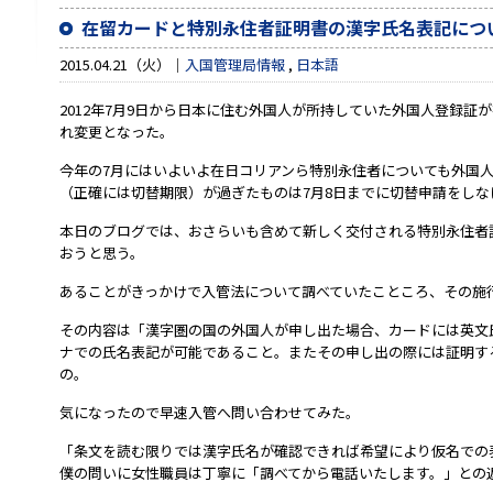
在留カードと特別永住者証明書の漢字氏名表記につ
2015.04.21（火）
入国管理局情報
,
日本語
2012年7月9日から日本に住む外国人が所持していた外国人登録証
れ変更となった。
今年の7月にはいよいよ在日コリアンら特別永住者についても外国
（正確には切替期限）が過ぎたものは7月8日までに切替申請をしな
本日のブログでは、おさらいも含めて新しく交付される特別永住者
おうと思う。
あることがきっかけで入管法について調べていたこところ、その施行
その内容は「漢字圏の国の外国人が申し出た場合、カードには英文
ナでの氏名表記が可能であること。またその申し出の際には証明す
の。
気になったので早速入管へ問い合わせてみた。
「条文を読む限りでは漢字氏名が確認できれば希望により仮名での
僕の問いに女性職員は丁寧に「調べてから電話いたします。」との