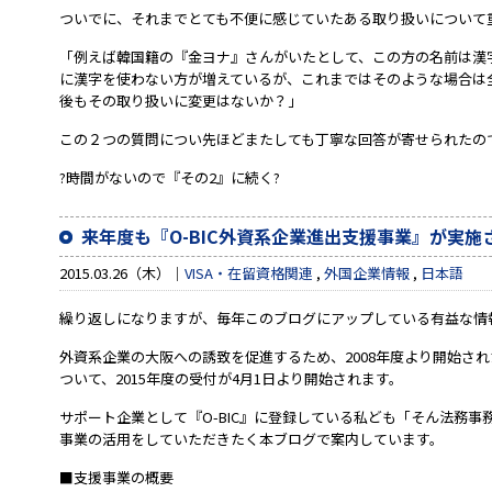
ついでに、それまでとても不便に感じていたある取り扱いについて
「例えば韓国籍の『金ヨナ』さんがいたとして、この方の名前は漢
に漢字を使わない方が増えているが、これまではそのような場合は
後もその取り扱いに変更はないか？」
この２つの質問につい先ほどまたしても丁寧な回答が寄せられたの
?時間がないので『その2』に続く?
来年度も『O-BIC外資系企業進出支援事業』が実施
2015.03.26（木）
VISA・在留資格関連
,
外国企業情報
,
日本語
繰り返しになりますが、毎年このブログにアップしている有益な情
外資系企業の大阪への誘致を促進するため、2008年度より開始され
ついて、2015年度の受付が4月1日より開始されます。
サポート企業として『O-BIC』に登録している私ども「そん法務
事業の活用をしていただきたく本ブログで案内しています。
■支援事業の概要