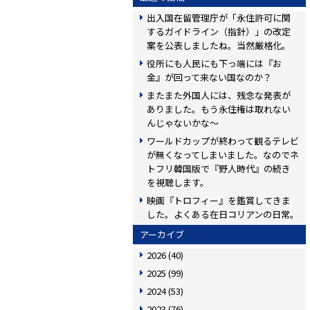
出入国在留管理庁が「永住許可に関
するガイドライン（指針）」の改定
案を公表しましたね。当然厳格化。
役所にも人民にも下っ端には『お
金』が回って来ない国なのか？
またまた外国人には、残念な発表が
ありました。もう永住権は取れない
んじゃないかな〜
ワールドカップが終わって観るテレビ
が無くなってしまいました。なのでネ
トフリ韓国版で『野人時代』の続き
を視聴します。
映画『トロフィー』を鑑賞してきま
した。よくある在日コリアンの日常。
アーカイブ
2026
(40)
2025
(99)
2024
(53)
2023
(76)