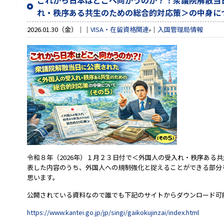
これから日本はどこへ向かうのか？！衆議院解散当
れ・秩序ある共生のための総合的対応策＞の中身に
,
2026.01.30（金）
VISA・在留資格関連
入国管理局情報
令和８年（2026年）１月２３日付で＜外国人の受入れ・秩序ある
表した内容のうち、外国人への規制強化と捉えることができる部分
思います。
公開されている資料なので誰でも下記のサイトからダウンロード可
https://www.kantei.go.jp/jp/singi/gaikokujinzai/index.html