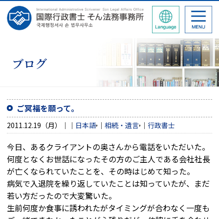
ブログ
ご冥福を願って。
,
,
2011.12.19（月）
日本語
相続・遺言
行政書士
今日、あるクライアントの奥さんから電話をいただいた。
何度となくお世話になったその方のご主人である会社社長
が亡くなられていたことを、その時はじめて知った。
病気で入退院を繰り返していたことは知っていたが、まだ
若い方だったので大変驚いた。
生前何度か食事に誘われたがタイミングが合わなく一度も