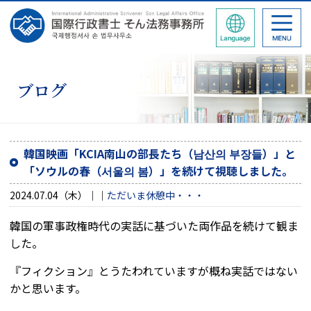
ブログ
韓国映画「KCIA南山の部長たち（남산의 부장들）」と
「ソウルの春（서울의 봄）」を続けて視聴しました。
2024.07.04（木）
ただいま休憩中・・・
韓国の軍事政権時代の実話に基づいた両作品を続けて観ま
した。
『フィクション』とうたわれていますが概ね実話ではない
かと思います。