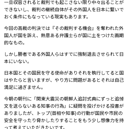
一旦収容されると裁判でも起こさない限り中々出ることが
できないし、裁判の継続自体がその外国人を日本に繋いで
おく条件にもなっている現実もあります。
今回の高裁の判決では『その裁判する機会』を奪われた外
国人が国を訴え、熱意ある弁護士らが国に土をつけた画期
的なもの。
しかし勝者である外国人らはすでに強制退去させられて日
本にいない。
日本国とその国民を守る使命がありそれを執行してると国
はやたらと言いますが、やり方に問題があるとそれは自己
満足に過ぎません。
今朝の朝刊に「関東大震災の朝鮮人追討式典にずっと追悼
文を送らないある知事の行為」に疑問を投げかける投書が
ありましたが、トップ(首相や知事)の行動が国民や市民の
安全を守ったり脅かしたりすることをもう少し想像力を持
って考えていただきたいです。