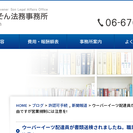
容
費用・報酬額表
事務所案内
よ
HOME
ブログ
許認可手続
新聞報道
ウーバーイーツ配達員
由ですが営業規制には注意を!
ウーバーイーツ配達員が書類送検されましたね。職