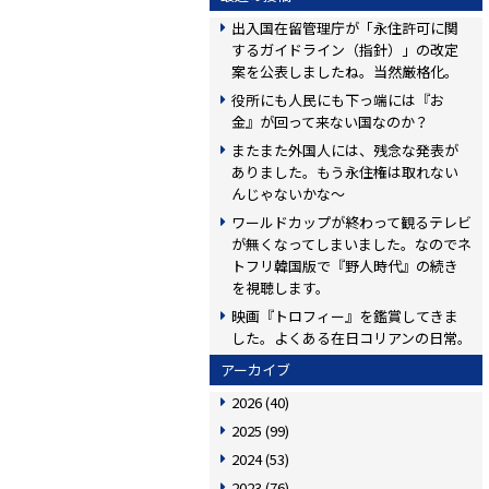
出入国在留管理庁が「永住許可に関
するガイドライン（指針）」の改定
案を公表しましたね。当然厳格化。
役所にも人民にも下っ端には『お
金』が回って来ない国なのか？
またまた外国人には、残念な発表が
ありました。もう永住権は取れない
んじゃないかな〜
ワールドカップが終わって観るテレビ
が無くなってしまいました。なのでネ
トフリ韓国版で『野人時代』の続き
を視聴します。
映画『トロフィー』を鑑賞してきま
した。よくある在日コリアンの日常。
アーカイブ
2026
(40)
2025
(99)
2024
(53)
2023
(76)