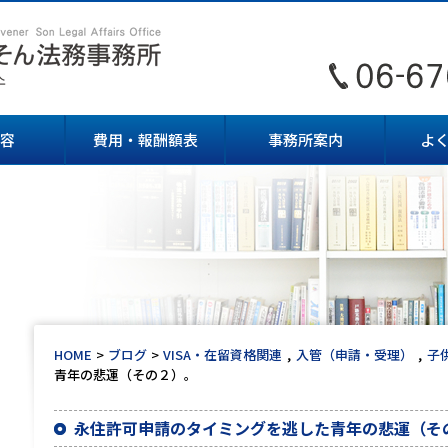
容
費用・報酬額表
事務所案内
よ
HOME
ブログ
VISA・在留資格関連
入管（申請・受理）
子
青年の悲運（その２）。
永住許可申請のタイミングを逃した青年の悲運（そ