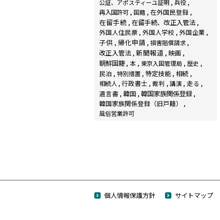
公証、アポスティーユ証明
兵役
在外国民登録
再入国許可
国籍
在留手続
在留手続、改正入管法
外国人住民票
外国人学校
外国企業
子供
帰化申請
損害賠償請求
新聞報道
改正入管法
映画
朝鮮国籍
本
東京入国管理局
歴史
民泊
特定技能
相続
特別措置
行政書士
裁判
走る
相続人
講演
韓国家族関係登録
遺言書
韓国
韓国家族関係登録（旧戸籍）
風俗営業許可
個人情報保護方針
サイトマップ