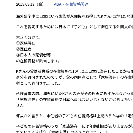
2019.09.13（金）
VISA・在留資格関連
海外留学中に日本にいる家族が永住権を取得したKさんに訪れた悲
これを説明するためには日本に『子ども』として滞在する外国人の
大きく分けて、
①家族滞在
②定住者
③日本人の配偶者等
の在留資格が該当します。
Kさんの父は就労系の在留資格で10年以上日本に滞在したことから
身分を許可されたのですが、父の同伴者として「家族滞在」の在留
者として許可されました。
永住審査の間、海外にいたKさんのみがその恩恵にあずかれなかっ
「家族滞在」の在留資格で日本へ戻ればいいじゃないかと考えたい
せん。
何故かと言うと、永住者の子どもの在留資格は上記のうち②の「定
子どもの在留資格のうち「家族滞在」には年齢制限がありませんが
れていて＜未成年（20歳未満）の子＞となっています。