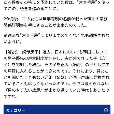
ある程度その答えを予測していた僕は、“常套手段”を使っ
てこの手続きを進めることに。
2か月後、この女性は無事両親の名前が載った韓国の家族
関係証明書を手にすることが出来たのでした。
※適法な“常套手段”によりますのでくれぐれも誤解されな
いように。
【解説1：嫡母庶子】過去、日本においても韓国において
も男子優先の戸主制度が存在し、夫が外で作った子（庶
子）を認知した場合、その子を正妻（嫡母）の子として夫
の戸籍に入れることができたのです。それにより、見たこ
とも聞いたこともない兄弟（姉妹）が同一戸籍に登載され
ていることも珍しくなかったのです。今では考えられない
『男のやりたい放題』がまかり通っていた時代もあったの
ですね。
カテゴリー