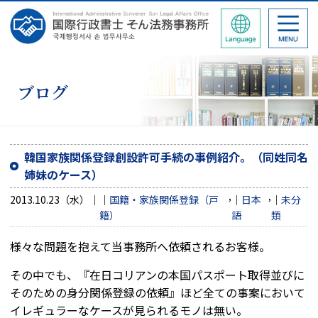
ブログ
韓国家族関係登録創設許可手続の事例紹介。（同姓同名
姉妹のケース）
,
,
2013.10.23（水）
国籍・家族関係登録（戸
日本
未分
籍）
語
類
様々な問題を抱えて当事務所へ依頼されるお客様。
その中でも、『在日コリアンの本国パスポート取得並びに
そのための身分関係登録の依頼』ほど全ての事案において
イレギュラーなケースが見られるモノは無い。