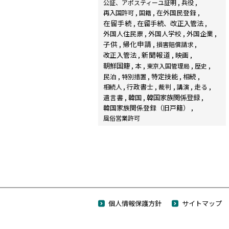
公証、アポスティーユ証明
兵役
在外国民登録
再入国許可
国籍
在留手続
在留手続、改正入管法
外国人住民票
外国人学校
外国企業
子供
帰化申請
損害賠償請求
新聞報道
改正入管法
映画
朝鮮国籍
本
東京入国管理局
歴史
民泊
特定技能
相続
特別措置
行政書士
裁判
走る
相続人
講演
韓国家族関係登録
遺言書
韓国
韓国家族関係登録（旧戸籍）
風俗営業許可
個人情報保護方針
サイトマップ