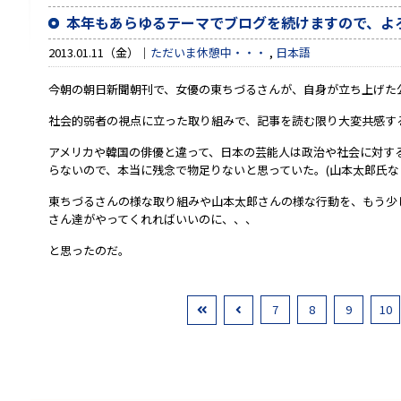
本年もあらゆるテーマでブログを続けますので、よ
2013.01.11（金）
ただいま休憩中・・・
,
日本語
今朝の朝日新聞朝刊で、女優の東ちづるさんが、自身が立ち上げた
社会的弱者の視点に立った取り組みで、記事を読む限り大変共感す
アメリカや韓国の俳優と違って、日本の芸能人は政治や社会に対す
らないので、本当に残念で物足りないと思っていた。(山本太郎氏な
東ちづるさんの様な取り組みや山本太郎さんの様な行動を、もう少
さん達がやってくれればいいのに、、、
と思ったのだ。
7
8
9
10