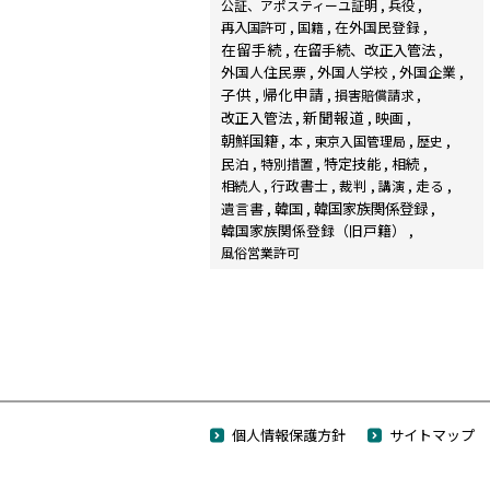
公証、アポスティーユ証明
兵役
在外国民登録
再入国許可
国籍
在留手続
在留手続、改正入管法
外国人住民票
外国人学校
外国企業
子供
帰化申請
損害賠償請求
新聞報道
改正入管法
映画
朝鮮国籍
本
東京入国管理局
歴史
民泊
特定技能
相続
特別措置
行政書士
裁判
走る
相続人
講演
韓国家族関係登録
遺言書
韓国
韓国家族関係登録（旧戸籍）
風俗営業許可
個人情報保護方針
サイトマップ