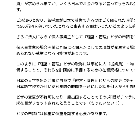
資）が求められますが、いくら日本でお金があると言ってもそのお
す。
ご承知のとおり、留学生が日本で就労できるのはごく限られた時間
で500万円を稼いでいたとなると審査する側はいったいどのように
さらに法人によらず個人事業主として『経営・管理』ビザの申請を
個人事業主の場合開業と同時に＜個人＞としての収益が発生する場
められない就労となる可能性があります。
このように『経営・管理』ビザの取得には事前に人（従業員）・物
備することと、それらを計画的に準備するための在留資格について
日本の大学を出た若者が自身で『経営・管理』ビザへの変更にチャ
日本語学校でかせいだ６年間の時間を不意にした話を何人からも聞
ビザの変更が不許可になり一度出国することでその6年間がチャラに
続在留がリセットされたと言うことです（もったいない！）。
ビザの申請には慎重に慎重を期する必要があります。