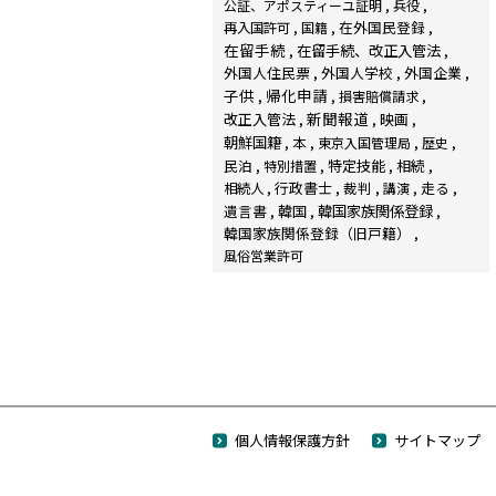
公証、アポスティーユ証明
兵役
在外国民登録
再入国許可
国籍
在留手続
在留手続、改正入管法
外国人住民票
外国人学校
外国企業
子供
帰化申請
損害賠償請求
新聞報道
改正入管法
映画
朝鮮国籍
本
東京入国管理局
歴史
民泊
特定技能
相続
特別措置
行政書士
裁判
走る
相続人
講演
韓国家族関係登録
遺言書
韓国
韓国家族関係登録（旧戸籍）
風俗営業許可
個人情報保護方針
サイトマップ