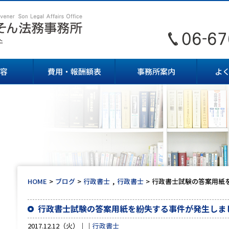
容
費用・報酬額表
事務所案内
よ
HOME
ブログ
行政書士
行政書士
行政書士試験の答案用紙
行政書士試験の答案用紙を紛失する事件が発生しま
2017.12.12（火）
行政書士