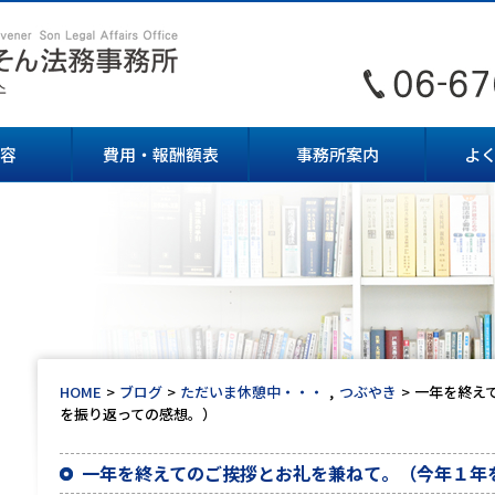
容
費用・報酬額表
事務所案内
よ
HOME
ブログ
ただいま休憩中・・・
つぶやき
一年を終え
を振り返っての感想。）
一年を終えてのご挨拶とお礼を兼ねて。（今年１年