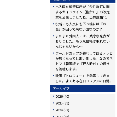
出入国在留管理庁が「永住許可に関
するガイドライン（指針）」の改定
案を公表しましたね。当然厳格化。
役所にも人民にも下っ端には『お
金』が回って来ない国なのか？
またまた外国人には、残念な発表が
ありました。もう永住権は取れない
んじゃないかな〜
ワールドカップが終わって観るテレビ
が無くなってしまいました。なのでネ
トフリ韓国版で『野人時代』の続き
を視聴します。
映画『トロフィー』を鑑賞してきま
した。よくある在日コリアンの日常。
アーカイブ
2026
(40)
2025
(99)
2024
(53)
2023
(76)