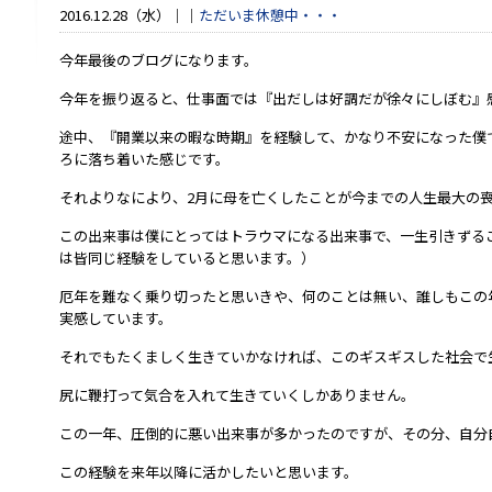
2016.12.28（水）
ただいま休憩中・・・
今年最後のブログになります。
今年を振り返ると、仕事面では『出だしは好調だが徐々にしぼむ』
途中、『開業以来の暇な時期』を経験して、かなり不安になった僕
ろに落ち着いた感じです。
それよりなにより、2月に母を亡くしたことが今までの人生最大の
この出来事は僕にとってはトラウマになる出来事で、一生引きずる
は皆同じ経験をしていると思います。）
厄年を難なく乗り切ったと思いきや、何のことは無い、誰しもこの
実感しています。
それでもたくましく生きていかなければ、このギスギスした社会で
尻に鞭打って気合を入れて生きていくしかありません。
この一年、圧倒的に悪い出来事が多かったのですが、その分、自分
この経験を来年以降に活かしたいと思います。