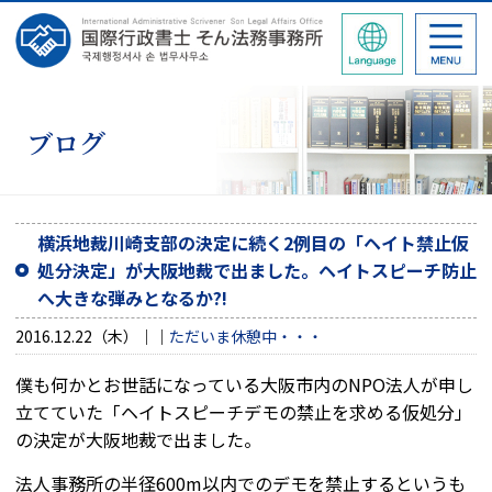
ブログ
横浜地裁川崎支部の決定に続く2例目の「ヘイト禁止仮
処分決定」が大阪地裁で出ました。ヘイトスピーチ防止
へ大きな弾みとなるか?!
2016.12.22（木）
ただいま休憩中・・・
僕も何かとお世話になっている大阪市内のNPO法人が申し
立てていた「ヘイトスピーチデモの禁止を求める仮処分」
の決定が大阪地裁で出ました。
法人事務所の半径600m以内でのデモを禁止するというも