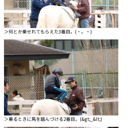
＞何とか乗せれてもらえた3番目。(・。・)
＞乗るときに馬を踏んづける2番目。(&gt;_&lt;)