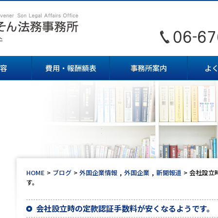
容
費用・報酬額表
事務所案内
よ
HOME
ブログ
外国企業情報
外国企業
新聞報道
会社設立
す。
会社設立時の定款認証手数料が安くなるようです。