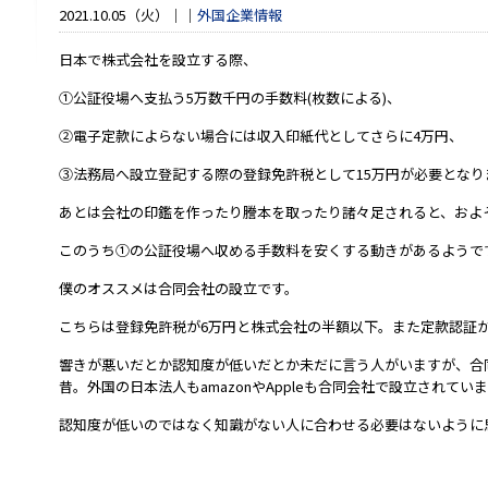
2021.10.05（火）
外国企業情報
日本で株式会社を設立する際、
①公証役場へ支払う5万数千円の手数料(枚数による)、
②電子定款によらない場合には収入印紙代としてさらに4万円、
③法務局へ設立登記する際の登録免許税として15万円が必要となり
あとは会社の印鑑を作ったり謄本を取ったり諸々足されると、およそ
このうち①の公証役場へ収める手数料を安くする動きがあるようで
僕のオススメは合同会社の設立です。
こちらは登録免許税が6万円と株式会社の半額以下。また定款認証
響きが悪いだとか認知度が低いだとか未だに言う人がいますが、合同
昔。外国の日本法人もamazonやAppleも合同会社で設立されてい
認知度が低いのではなく知識がない人に合わせる必要はないように