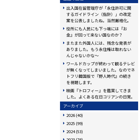
出入国在留管理庁が「永住許可に関
するガイドライン（指針）」の改定
案を公表しましたね。当然厳格化。
役所にも人民にも下っ端には『お
金』が回って来ない国なのか？
またまた外国人には、残念な発表が
ありました。もう永住権は取れない
んじゃないかな〜
ワールドカップが終わって観るテレビ
が無くなってしまいました。なのでネ
トフリ韓国版で『野人時代』の続き
を視聴します。
映画『トロフィー』を鑑賞してきま
した。よくある在日コリアンの日常。
アーカイブ
2026
(40)
2025
(99)
2024
(53)
2023
(76)