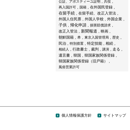
公証、アポスティーユ証明
兵役
再入国許可
国籍
在外国民登録
在留手続
在留手続、改正入管法
外国人住民票
外国人学校
外国企業
子供
帰化申請
損害賠償請求
改正入管法
新聞報道
映画
朝鮮国籍
本
東京入国管理局
歴史
特定技能
相続
民泊
特別措置
行政書士
走る
相続人
裁判
講演
韓国
韓国家族関係登録
遺言書
韓国家族関係登録（旧戸籍）
風俗営業許可
個人情報保護方針
サイトマップ