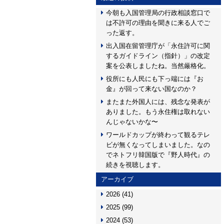
今朝も入国管理局の行政相談窓口で
は不許可の理由を聞きに来る人でご
った返す。
出入国在留管理庁が「永住許可に関
するガイドライン（指針）」の改定
案を公表しましたね。当然厳格化。
役所にも人民にも下っ端には『お
金』が回って来ない国なのか？
またまた外国人には、残念な発表が
ありました。もう永住権は取れない
んじゃないかな〜
ワールドカップが終わって観るテレ
ビが無くなってしまいました。なの
でネトフリ韓国版で『野人時代』の
続きを視聴します。
アーカイブ
2026
(41)
2025
(99)
2024
(53)