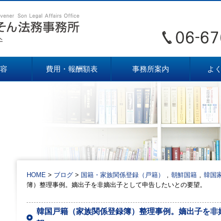
容
費用・報酬額表
事務所案内
よ
HOME
ブログ
国籍・家族関係登録（戸籍）
朝鮮国籍
韓国
簿）整理事例。嫡出子を非嫡出子として申告したいとの要望。
韓国戸籍（家族関係登録簿）整理事例。嫡出子を非