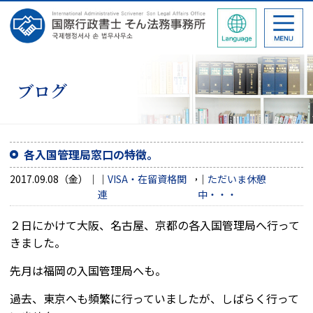
ブログ
各入国管理局窓口の特徴。
,
2017.09.08（金）
VISA・在留資格関
ただいま休憩
連
中・・・
２日にかけて大阪、名古屋、京都の各入国管理局へ行って
きました。
先月は福岡の入国管理局へも。
過去、東京へも頻繁に行っていましたが、しばらく行って